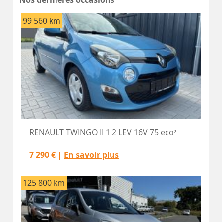
Nos dernières occasions
99 560 km
RENAULT TWINGO II 1.2 LEV 16V 75 eco²
7 290 € |
En savoir plus
125 800 km