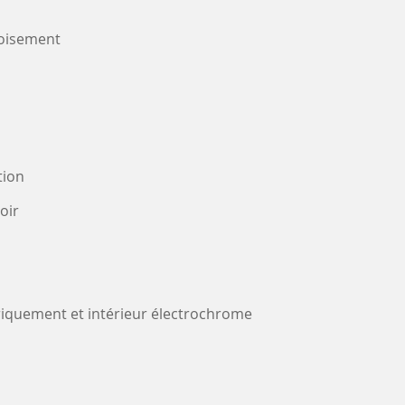
oisement
tion
oir
triquement et intérieur électrochrome