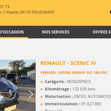
07 73
Ar C'Hastel 29170 FOUESNANT
 D’OCCASION
NOS SERVICES
OFFRES S
RENAULT - SCENIC IV
VERSION : INTENS ENERGY DCI 160 EDC
Catégorie :
MONOSPACE
Kilométrage :
132 830 kms
Motorisation :
DIESEL AUTOMATIQ
Immatriculation :
EP-027-BM