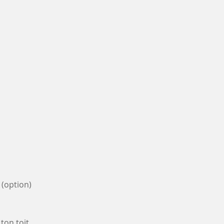
 (option)
ton toit