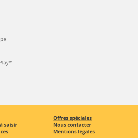
ope
Play™
Offres spéciales
à saisir
Nous contacter
ices
Mentions légales