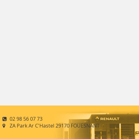
02 98 56 07 73
ZA Park Ar C'Hastel 29170 FOUESNANT