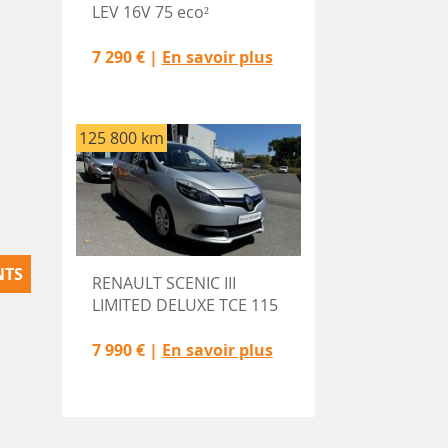
LEV 16V 75 eco²
7 290 € |
En savoir plus
125 800 km
NTS
RENAULT SCENIC III
LIMITED DELUXE TCE 115
7 990 € |
En savoir plus