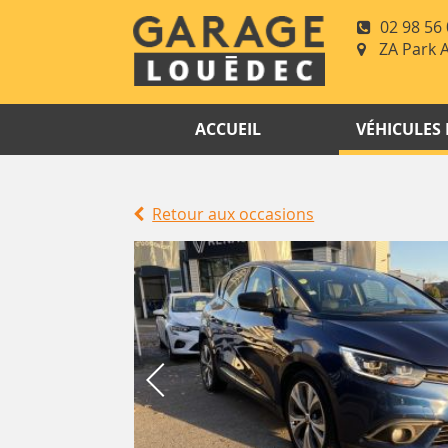
02 98 56 
ZA Park 
ACCUEIL
VÉHICULES
Retour aux occasions